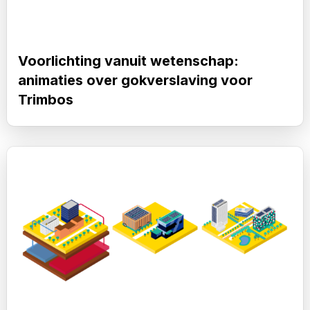
over
gokverslaving
voor
Voorlichting vanuit wetenschap:
Trimbos
animaties over gokverslaving voor
Trimbos
Lees
meer
over
Gebiedsontwikkeling
Universiteit
Utrecht:
animaties
energie,
gebouwen