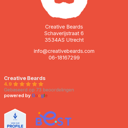
Creative Beards
Schaverijstraat 6
3534AS Utrecht
info@creativebeards.com
06-18167299
Creative Beards
4.9
Gebaseerd op 73 beoordelingen
powered by
G
o
o
g
l
e