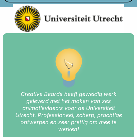
Creative Beards heeft geweldig werk
“Sam
geleverd met het maken van zes
sin
animatievideo’s voor de Universiteit
Utrecht. Professioneel, scherp, prachtige
ont
ontwerpen en zeer prettig om mee te
om m
werken!
visie
bezi