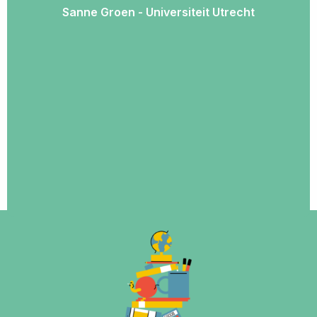
Sanne Groen - Universiteit Utrecht
en cr
de u
fij