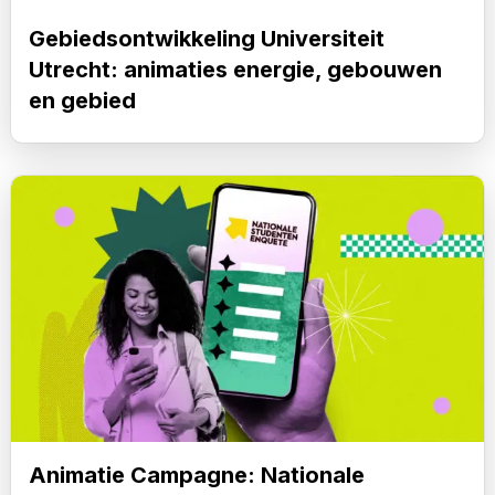
en
Gebiedsontwikkeling Universiteit
gebied
Utrecht: animaties energie, gebouwen
en gebied
Lees
meer
over
Animatie
Campagne:
Nationale
Studenten
Enquete
Animatie Campagne: Nationale