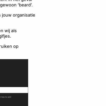
 gewoon ‘beard’.
n jouw organisatie
n wij als
ifjes.
bruiken op