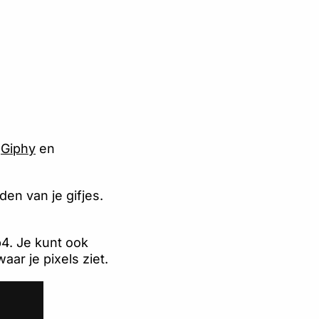
a
Giphy
en
en van je gifjes.
p4. Je kunt ook
ar je pixels ziet.