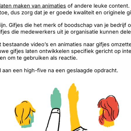
laten maken van animaties
of andere leuke content. 
e, dus zorg dat je er goede kwaliteit en originele gi
 zijn. Gifjes die het merk of boodschap van je bedrij
ifjes die medewerkers uit je organisatie kunnen delen
it bestaande video’s en animaties naar gifjes omzett
uwe gifjes laten ontwikkelen specifiek gericht op inte
n om te gebruiken als reactie.
 aan een high-five na een geslaagde opdracht.