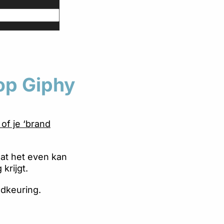
op Giphy
of je ‘brand
dat het even kan
krijgt.
edkeuring.