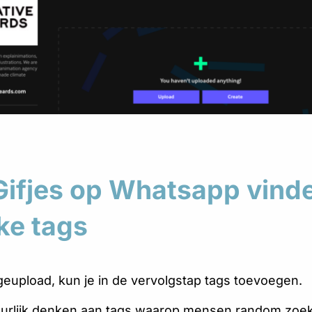
Gifjes op Whatsapp vind
ke tags
t geupload, kun je in de vervolgstap tags toevoegen.
tuurlijk denken aan tags waarop mensen random zoek