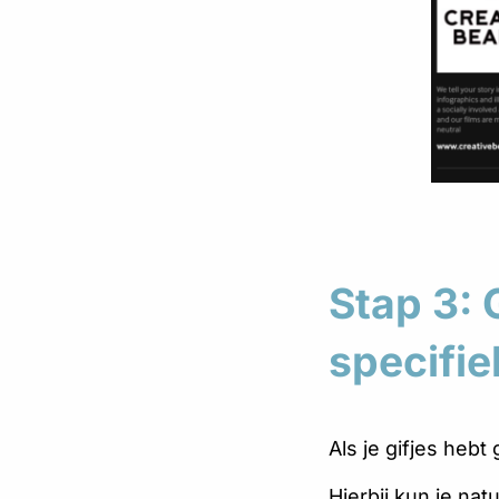
Stap 3: 
specifie
Als je gifjes heb
Hierbij kun je na