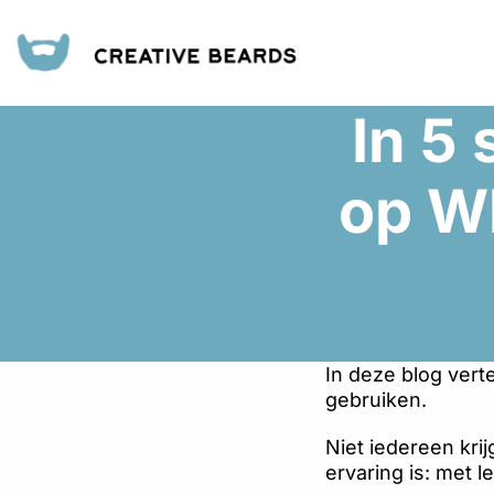
In 5 
op W
In deze blog vert
gebruiken.
Niet iedereen kr
ervaring is: met l